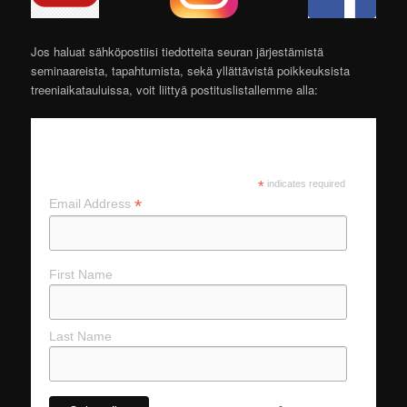
Jos haluat sähköpostiisi tiedotteita seuran järjestämistä
seminaareista, tapahtumista, sekä yllättävistä poikkeuksista
treeniaikatauluissa, voit liittyä postituslistallemme alla:
Subscribe to Baji Association news
letters
*
indicates required
*
Email Address
First Name
Last Name