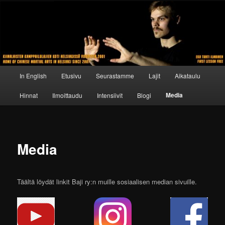
Siirry
sisältöön
Päävalikko
In English
Etusivu
Seurastamme
Lajit
Aikataulu
Media
Hinnat
Ilmoittaudu
Intensiivit
Blogi
Media
Täältä löydät linkit Baji ry:n muille sosiaalisen median sivuille.