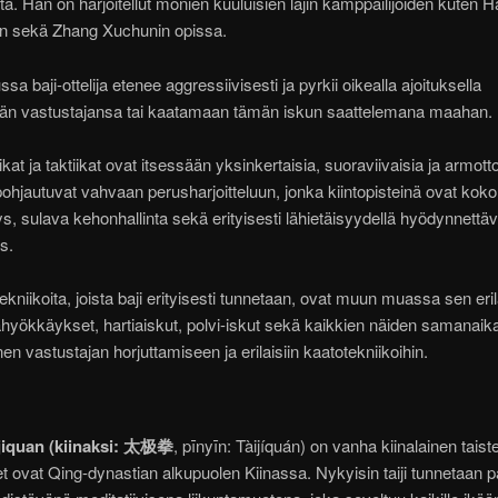
ä. Hän on harjoitellut monien kuuluisien lajin kamppailijoiden kuten H
n sekä Zhang Xuchunin opissa.
a baji-ottelija etenee aggressiivisesti ja pyrkii oikealla ajoituksella
n vastustajansa tai kaatamaan tämän iskun saattelemana maahan.
ikat ja taktiikat ovat itsessään yksinkertaisia, suoraviivaisia ja armot
pohjautuvat vahvaan perusharjoitteluun, jonka kiintopisteinä ovat kok
s, sulava kehonhallinta sekä erityisesti lähietäisyydellä hyödynnettä
s.
tekniikoita, joista baji erityisesti tunnetaan, ovat muun muassa sen eril
yökkäykset, hartiaiskut, polvi-iskut sekä kaikkien näiden samanaik
en vastustajan horjuttamiseen ja erilaisiin kaatotekniikoihin.
ijiquan (kiinaksi: 太极拳
, pīnyīn: Tàijíquán) on vanha kiinalainen taiste
et ovat Qing-dynastian alkupuolen Kiinassa. Nykyisin taiji tunnetaan