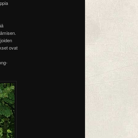
oppia
ää
stämisen.
 joiden
ukset ovat
ong-