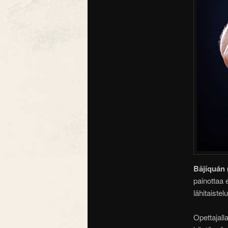
Bājíquá
painottaa 
lähitaistel
Opettajall