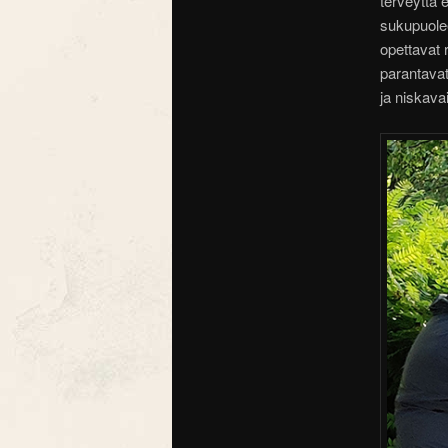
terveyttä 
sukupuolee
opettavat 
parantavat
ja niskava