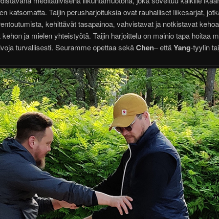
edistävänä meditatiivisena liikuntamuotona, joka soveltuu kaikille ikään
n katsomatta. Taijin perusharjoituksia ovat rauhalliset liikesarjat, jotk
rentoutumista, kehittävät tasapainoa, vahvistavat ja notkistavat keho
 kehon ja mielen yhteistyötä. Taijin harjoittelu on mainio tapa hoitaa 
ivoja turvallisesti. Seuramme opettaa sekä
Chen
– että
Yang
-tyylin tai