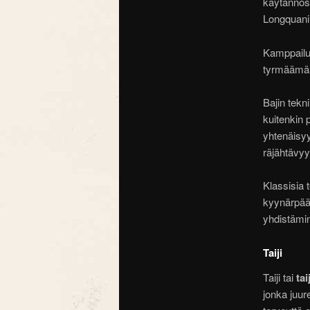
käytännöst
Longquani
Kamppailuss
tyrmäämää
Bajin tekni
kuitenkin 
yhtenäisyy
räjähtävyy
Klassisia 
kyynärpääh
yhdistämin
Taiji
Taiji tai
ta
jonka juur