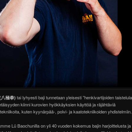
n (八極拳)
tai lyhyesti baji tunnetaan yleisesti ”henkivartijoiden taistelula
etäisyyden kiinni kurovien hyökkäyksien käyttöä ja räjähtäviä
utekniikoita, kuten kyynärpää-, polvi- ja kaatotekniikoiden yhdistelmiin.
amme Lü Baochunilla on yli 40 vuoden kokemus bajin harjoittelusta ja