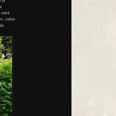
 ja
a
a sekä
mm. selkä-
jia.