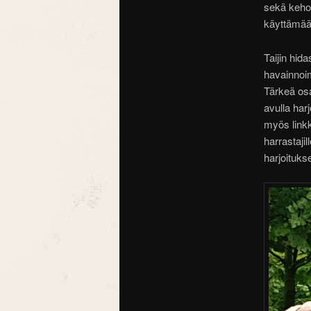
sekä kehon
käyttämään
Taijin hida
havainnoim
Tärkeä osa
avulla har
myös linkki
harrastaji
harjoitukse