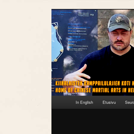
Siirry
sisältöön
Päävalikko
In English
Etusivu
Seur