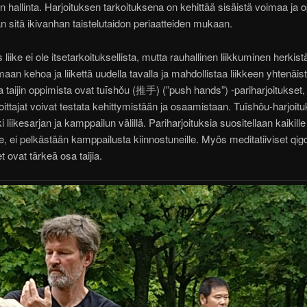
 hallinta. Harjoituksen tarkoituksena on kehittää sisäistä voimaa ja 
 sitä ikivanhan taistelutaidon periaatteiden mukaan.
s liike ei ole itsetarkoituksellista, mutta rauhallinen liikkuminen herkist
aan kehoa ja liikettä uudella tavalla ja mahdollistaa liikkeen yhtenäi
 taijin oppimista ovat tuīshǒu (推手) (”push hands”) -pariharjoitukset,
joittajat voivat testata kehittymistään ja osaamistaan. Tuīshǒu-harjoit
 liikesarjan ja kamppailun välillä. Pariharjoituksia suositellaan kaikille
lle, ei pelkästään kamppailusta kiinnostuneille. Myös meditatiiviset qig
t ovat tärkeä osa taijia.