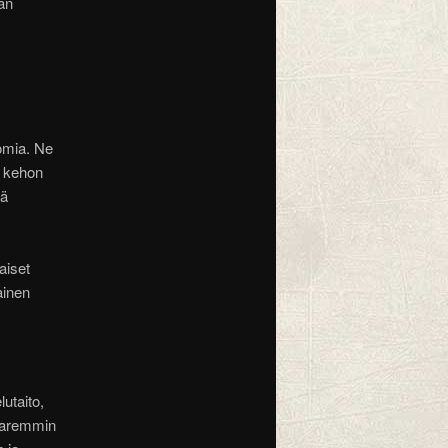
an
tomia. Ne
o kehon
vä
aiset
ainen
lutaito,
 paremmin